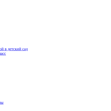
ой в детский сад
ласс
ны