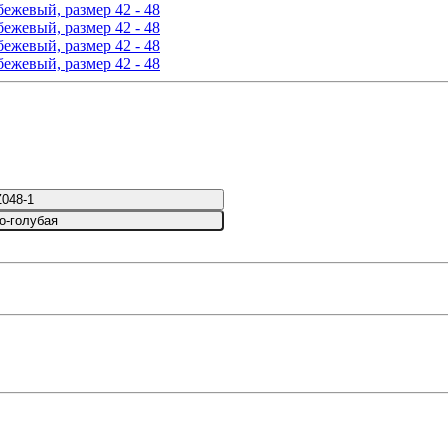
Z048-1
о-голубая