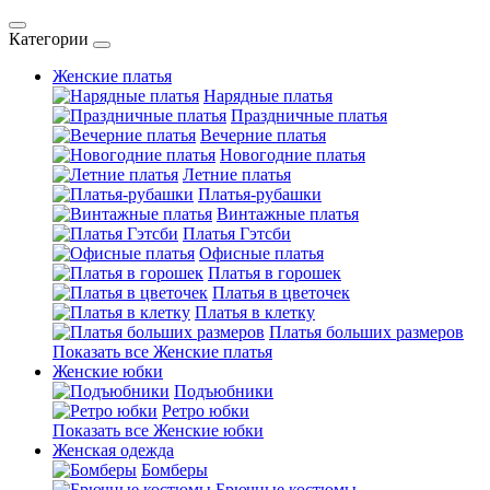
Категории
Женские платья
Нарядные платья
Праздничные платья
Вечерние платья
Новогодние платья
Летние платья
Платья-рубашки
Винтажные платья
Платья Гэтсби
Офисные платья
Платья в горошек
Платья в цветочек
Платья в клетку
Платья больших размеров
Показать все Женские платья
Женские юбки
Подъюбники
Ретро юбки
Показать все Женские юбки
Женская одежда
Бомберы
Брючные костюмы