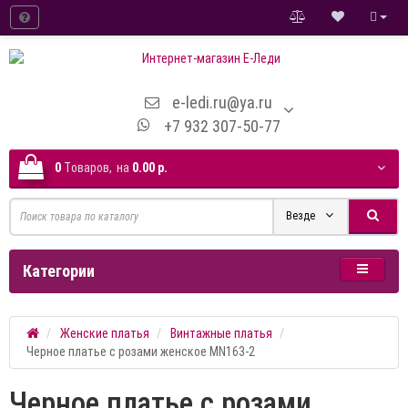
e-ledi.ru@ya.ru
+7 932 307-50-77
0
Tоваров,
на
0.00 р.
Везде
Категории
Женские платья
Винтажные платья
Черное платье с розами женское MN163-2
Черное платье с розами