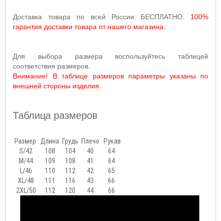
Доставка товара по всей России БЕСПЛАТНО.
100%
гарантия доставки товара от нашего магазина.
Для выбора размера воспользуйтесь таблицей
соответствия размеров.
Внимание! В таблице размеров параметры указаны по
внешней стороны изделия.
Таблица размеров
Размер
Длина
Грудь
Плечо
Рукав
S/42
108
104
40
64
M/44
109
108
41
64
L/46
110
112
42
65
XL/48
111
116
43
66
2XL/50
112
120
44
66