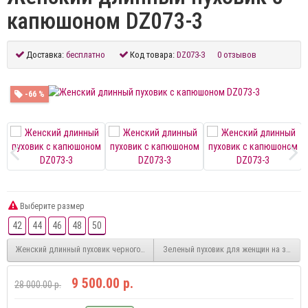
капюшоном DZ073-3
Доставка:
бесплатно
Код товара:
DZ073-3
0 отзывов
-66 %
Выберите размер
42
44
46
48
50
Женский длинный пуховик черного цвета DZ070
Зеленый пуховик для женщин на зиму D
9 500.00 р.
28 000.00 р.