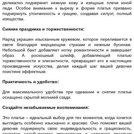
деликатно подчеркнет нежную кожу и изящные плечи юной
леди. Особое внимание к вырезу и форме платья призвано
подчеркнуть утонченность и грацию, создавая силуэт, полный
изящества.
Сияние праздника и торжественности:
Наряд украшен изысканным кружевом, которое переливается в
свете благодаря мерцающим стразам и нежным бусинам.
Небольшой бант добавляет нотку романтичности и завершает
образ. А роскошный шлейф, добавляющий платью
торжественности и элегантности, превращает его в настоящее
произведение искусства, делая каждый шаг вашей девочки
поистине эффектным.
Практичность и удобство:
Для максимального удобства при одевании и снятии платье
оснащено скрытой молнией сзади.
Создайте незабываемые воспоминания:
Это платье – идеальный выбор для тех моментов, когда хочется
выглядеть особенно изысканно и красиво. Оно поможет вашей
девочке подчеркнуть свою индивидуальность и грациозность,
создавая незабываемое впечатление и наполняя праздник