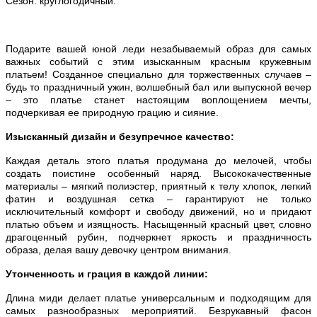
Сезон: круглогодичный.
Подарите вашей юной леди незабываемый образ для самых
важных событий с этим изысканным красным кружевным
платьем! Созданное специально для торжественных случаев –
будь то праздничный ужин, волшебный бал или выпускной вечер
– это платье станет настоящим воплощением мечты,
подчеркивая ее природную грацию и сияние.
Изысканный дизайн и безупречное качество:
Каждая деталь этого платья продумана до мелочей, чтобы
создать поистине особенный наряд. Высококачественные
материалы – мягкий полиэстер, приятный к телу хлопок, легкий
фатин и воздушная сетка – гарантируют не только
исключительный комфорт и свободу движений, но и придают
платью объем и изящность. Насыщенный красный цвет, словно
драгоценный рубин, подчеркнет яркость и праздничность
образа, делая вашу девочку центром внимания.
Утонченность и грация в каждой линии:
Длина миди делает платье универсальным и подходящим для
самых разнообразных мероприятий. Безрукавный фасон