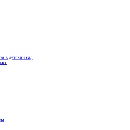
ой в детский сад
ласс
ны