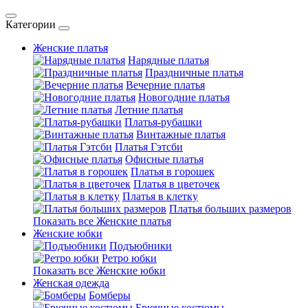
Категории
Женские платья
Нарядные платья
Праздничные платья
Вечерние платья
Новогодние платья
Летние платья
Платья-рубашки
Винтажные платья
Платья Гэтсби
Офисные платья
Платья в горошек
Платья в цветочек
Платья в клетку
Платья больших размеров
Показать все Женские платья
Женские юбки
Подъюбники
Ретро юбки
Показать все Женские юбки
Женская одежда
Бомберы
Брючные костюмы