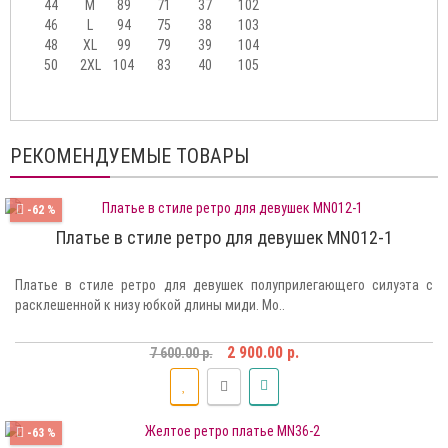
44
M
89
71
37
102
46
L
94
75
38
103
48
XL
99
79
39
104
50
2XL
104
83
40
105
РЕКОМЕНДУЕМЫЕ ТОВАРЫ
-62 %
Платье в стиле ретро для девушек MN012-1
Платье в стиле ретро для девушек полуприлегающего силуэта с
расклешенной к низу юбкой длины миди. Мо..
2 900.00 р.
7 600.00 р.
-63 %