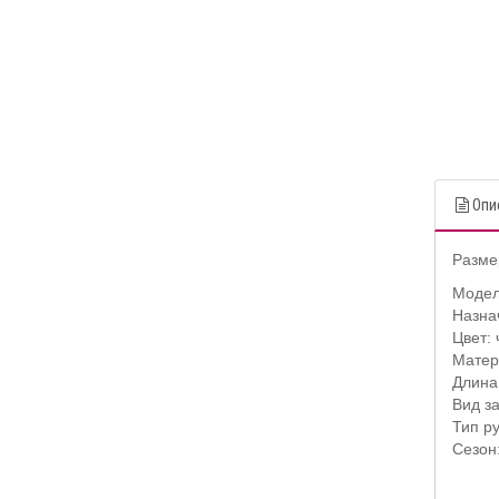
Опи
Размер
Модел
Назна
Цвет:
Матер
Длина
Вид з
Тип ру
Сезон