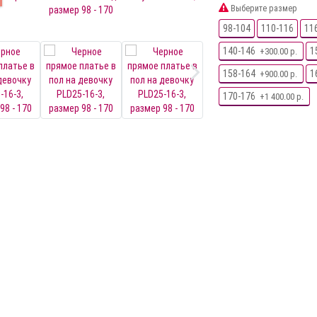
Выберите размер
98-104
110-116
11
140-146
1
+300.00 р.
158-164
1
+900.00 р.
170-176
+1 400.00 р.