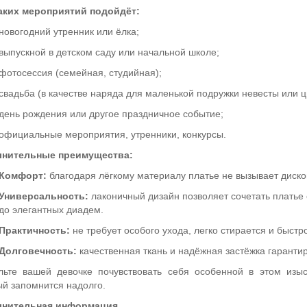
аких мероприятий подойдёт:
новогодний утренник или ёлка;
выпускной в детском саду или начальной школе;
фотосессия (семейная, студийная);
свадьба (в качестве наряда для маленькой подружки невесты или ц
день рождения или другое праздничное событие;
официальные мероприятия, утренники, конкурсы.
нительные преимущества:
Комфорт:
благодаря лёгкому материалу платье не вызывает диск
Универсальность:
лаконичный дизайн позволяет сочетать платье
до элегантных диадем.
Практичность:
не требует особого ухода, легко стирается и быстро
Долговечность:
качественная ткань и надёжная застёжка гарантир
льте вашей девочке почувствовать себя особенной в этом изы
ый запомнится надолго.
лнительная информация