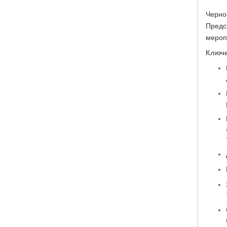
Черно
Предс
мероп
Ключе