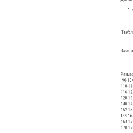
Таб
Замер
Разме
98-10
110-11
116-12
128-13
140-14
152-15
158-16
164-17
170-17