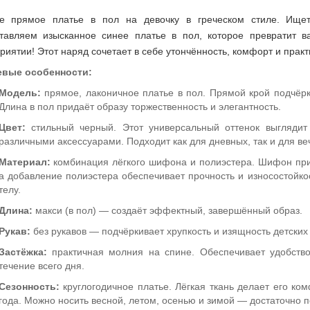
е прямое платье в пол на девочку в греческом стиле. Ище
тавляем изысканное синее платье в пол, которое превратит 
риятии! Этот наряд сочетает в себе утончённость, комфорт и прак
вые особенности:
Модель:
прямое, лаконичное платье в пол. Прямой крой подчёрк
Длина в пол придаёт образу торжественность и элегантность.
Цвет:
стильный черный. Этот универсальный оттенок выглядит 
различными аксессуарами. Подходит как для дневных, так и для в
Материал:
комбинация лёгкого шифона и полиэстера. Шифон прид
а добавление полиэстера обеспечивает прочность и износостойкос
телу.
Длина:
макси (в пол) — создаёт эффектный, завершённый образ.
Рукав:
без рукавов — подчёркивает хрупкость и изящность детских 
Застёжка:
практичная молния на спине. Обеспечивает удобств
течение всего дня.
Сезонность:
круглогодичное платье. Лёгкая ткань делает его ко
года. Можно носить весной, летом, осенью и зимой — достаточно 