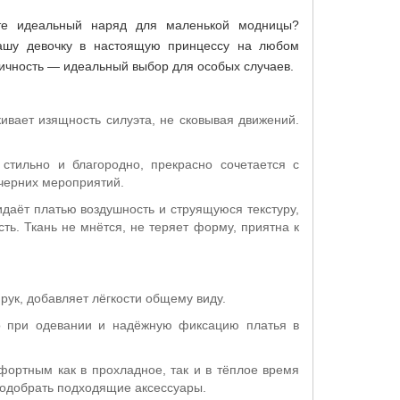
те идеальный наряд для маленькой модницы?
вашу девочку в настоящую принцессу на любом
тичность — идеальный выбор для особых случаев.
ивает изящность силуэта, не сковывая движений.
стильно и благородно, прекрасно сочетается с
ечерних мероприятий.
аёт платью воздушность и струящуюся текстуру,
ть. Ткань не мнётся, не теряет форму, приятна к
рук, добавляет лёгкости общему виду.
о при одевании и надёжную фиксацию платья в
мфортным как в прохладное, так и в тёплое время
подобрать подходящие аксессуары.