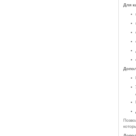
Для к
Допол
Позво
котор
Допо