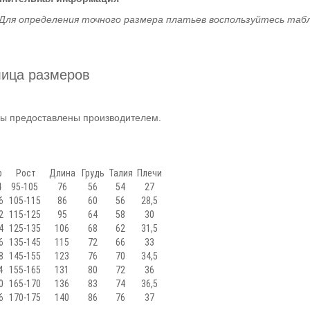
Для определения точного размера платьев воспользуйтесь таб
лица размеров
ы предоставлены производителем.
р
Рост
Длина
Грудь
Талия
Плечи
4
95-105
76
56
54
27
6
105-115
86
60
56
28,5
2
115-125
95
64
58
30
4
125-135
106
68
62
31,5
6
135-145
115
72
66
33
8
145-155
123
76
70
34,5
4
155-165
131
80
72
36
0
165-170
136
83
74
36,5
6
170-175
140
86
76
37