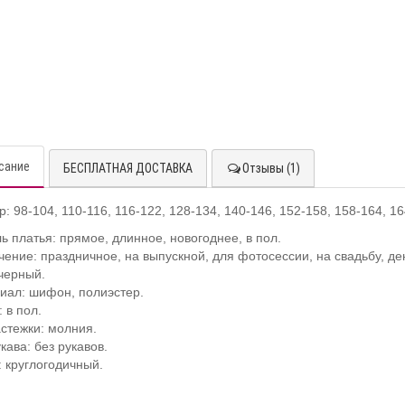
сание
БЕСПЛАТНАЯ ДОСТАВКА
Отзывы (1)
: 98-104, 110-116, 116-122, 128-134, 140-146, 152-158, 158-164, 1
ь платья: прямое, длинное, новогоднее, в пол.
чение: праздничное, на выпускной, для фотосессии, на свадьбу, д
 черный.
иал: шифон, полиэстер.
:
в пол.
астежки: молния.
кава: без рукавов.
: круглогодичный.