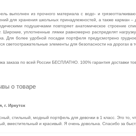
ель выполнен из прочного материала с водо- и грязеотталкива
ений для хранения школьных принадлежностей, а также карман – 
едическими подушечками повторяет анатомическое строение спи
у. Широкие, уплотненные лямки равномерно распределят нагрузку
ка. Для более удобной посадки портфеля предусмотрено грудное
ся светоотражательные элементы для безопасности на дорогах в т
вка заказа по всей России БЕСПЛАТНО. 100% гарантия доставки тов
ывы о товаре
, г. Иркутск
ный, стильный, модный портфель для девочки в 1 класс. Это то, чт
ый, вместительный и красивый. Я очень довольна. Спасибо за быст