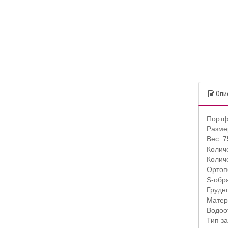
Опи
Портф
Размер
Вес: 
Колич
Колич
Ортоп
S-обр
Грудн
Матер
Водоо
Тип з