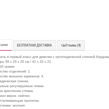
сание
БЕСПЛАТНАЯ ДОСТАВКА
Отзывы (4)
ель в первый класс для девочки с ортопедической спинкой бордов
ы 39 х 29 х 20 см / 41 х 32 х 21.
750 грамм.
ество отделений: 1.
ество внешних карманов: 4.
едическая спинка.
азные регулируемые лямки.
ое крепление-стяжка.
иал верха: нейлон.
тталкивающая пропитка.
астежки: молния.