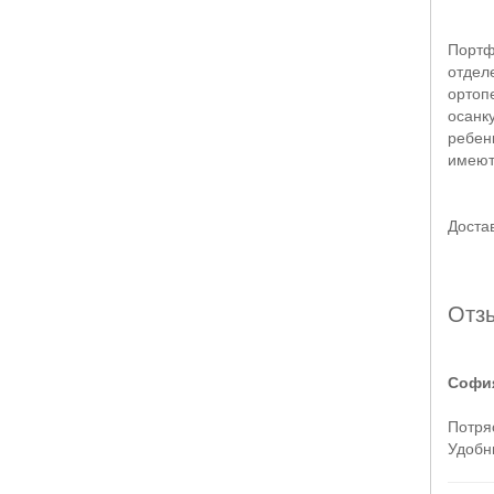
Портф
отдел
ортоп
осанк
ребен
имеют
Доста
Отз
София
Потряс
Удобн