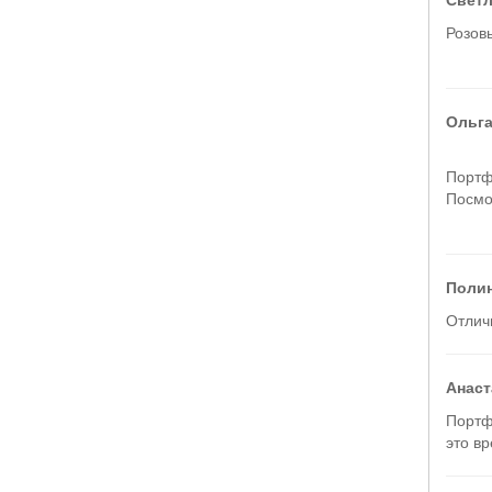
Розов
Ольга
Портфе
Посмо
Полин
Отличн
Анаст
Портфе
это вр