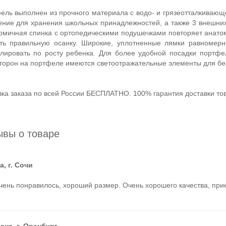
ель выполнен из прочного материала с водо- и грязеотталкивающ
ение для хранения школьных принадлежностей, а также 3 внешни
омичная спинка с ортопедическими подушечками повторяет анато
ть правильную осанку. Широкие, уплотненные лямки равномерн
улировать по росту ребенка. Для более удобной посадки портфе
сторон на портфеле имеются светоотражательные элементы для без
вка заказа по всей России БЕСПЛАТНО. 100% гарантия доставки тов
ывы о товаре
а, г. Сочи
чень понравилось, хороший размер. Очень хорошего качества, пр
ана, г. Оренбург