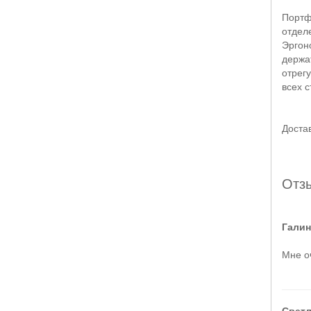
Портф
отдел
Эргон
держа
отрег
всех 
Доста
Отз
Галин
Мне о
Светл