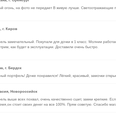
ый огонь, на фото не передает В живую лучше. Светоотражающие п
, г. Киров
ль замечательный. Покупали для дочки в 1 класс. Молнии работают
трим, как будет в эксплуатации. Доставили очень быстро.
а, г. Бердск
ый портфель! Дочке понравился! Лёгкий, красивый, замочки открыв
асия, Новороссийск
ль выше всех похвал, очень качественно сшит, замки крепкие. Если
емя,он стоит своих денег на все 100%. Прям советую. Спасибо маг