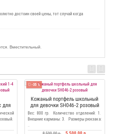
олютно достоин своей цены, тот случай когда
ются. Вместительный.
-35 %
-37 %
Кожаный портфель школьный
Портф
с для
для девочки SH046-2 розовый
гляне
вый
ческой
Вес: 800 гр. Количество отделений: 1.
Размеры 35
розовый.
Внешние карманы: 3. Размеры рюкзака:
Количест
..
вн..
5 500.00 р.
8 500.00 р.
13