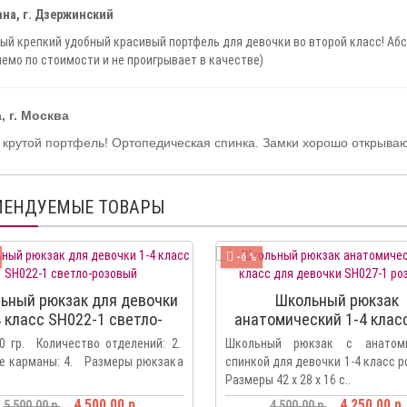
на, г. Дзержинский
ый крепкий удобный красивый портфель для девочки во второй класс! Абс
емо по стоимости и не проигрывает в качестве)
, г. Москва
 крутой портфель! Ортопедическая спинка. Замки хорошо открыва
МЕНДУЕМЫЕ ТОВАРЫ
-6 %
ьный рюкзак для девочки
Школьный рюкзак
4 класс SH022-1 светло-
анатомический 1-4 клас
розовый
девочки SH027-1 розо
00 гр. Количество отделений: 2.
Школьный рюкзак с анатоми
е карманы: 4. Размеры рюкзака
спинкой для девочки 1-4 класс 
Размеры 42 х 28 х 16 с..
4 500.00 р.
4 250.00 р.
5 500.00 р.
4 500.00 р.