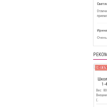
Светла
Отличн
приемл
Ирина
Очень
РЕКО
-18 %
Школ
1-
Вес: 8
Внешни
(..