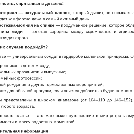
ность, спрятанная в деталях:
атериал — натуральный хлопок
, который дышит, не вызывает 
удет комфортно даже в самый активный день.
астёжка-молния на спинке
— продуманное решение, которое обле
лина миди
— золотая середина между скромностью и игривост
ыглядит строго.
ких случаев подойдёт?
тье — универсальный солдат в гардеробе маленькой принцессы. О
тренников в детском саду;
кольных праздников и выпускных;
емейных фотосессий;
ней рождения и других торжественных мероприятий;
аже для обычной прогулки, если хочется добавить в будни немного
 представлены в широком диапазоне (от 104–110 до 146–152),
 любого возраста.
просто платье — это маленькое путешествие в мир ретро-гламу
имости и массу радостных моментов!
ительная информация​