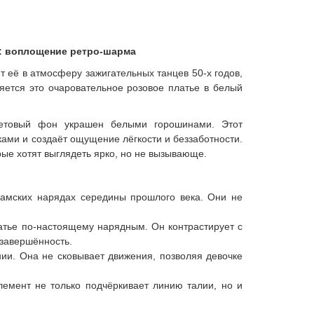
и: воплощение ретро-шарма
т её в атмосферу зажигательных танцев 50-х годов,
ляется это очаровательное розовое платье в белый
летовый фон украшен белыми горошинами. Этот
ами и создаёт ощущение лёгкости и беззаботности.
ые хотят выглядеть ярко, но не вызывающе.
мских нарядах середины прошлого века. Они не
атье по-настоящему нарядным. Он контрастирует с
завершённость.
ии. Она не сковывает движения, позволяя девочке
емент не только подчёркивает линию талии, но и