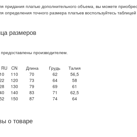
ля придания платью дополнительного объема, вы можете приобре
ля определения точного размера платьев воспользуйтесь таблицей 
ица размеров
 предоставлены производителем.
р RU
CN
Длина
Грудь
Талия
10
110
70
62
56,5
22
120
73
64
58
28
130
79
69
61
40
140
83
71
62,5
52
150
87
74
64
ы о товаре