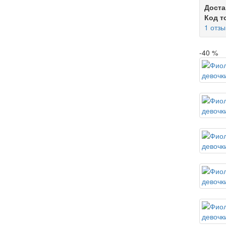
Доста
Код т
1 отзы
-40 %