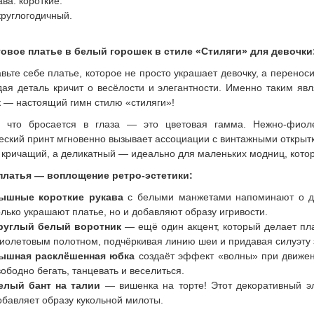
ава: короткие.
круглогодичный.
овое платье в белый горошек в стиле «Стиляги» для девочк
вьте себе платье, которое не просто украшает девочку, а переноси
дая деталь кричит о весёлости и элегантности. Именно таким яв
 — настоящий гимн стилю «стиляги»!
, что бросается в глаза — это цветовая гамма. Нежно-фио
еский принт мгновенно вызывает ассоциации с винтажными открытк
 кричащий, а деликатный — идеально для маленьких модниц, котор
платья — воплощение ретро-эстетики:
ышные короткие рукава
с белыми манжетами напоминают о да
олько украшают платье, но и добавляют образу игривости.
руглый белый воротник
— ещё один акцент, который делает пл
иолетовым полотном, подчёркивая линию шеи и придавая силуэту 
ышная расклёшенная юбка
создаёт эффект «волны» при движен
вободно бегать, танцевать и веселиться.
елый бант на талии
— вишенка на торте! Этот декоративный эл
обавляет образу кукольной милоты.