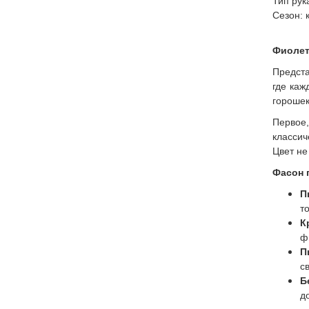
Тип рук
Сезон: 
Фиолет
Предста
где каж
горошек
Первое
классич
Цвет не
Фасон 
П
т
К
ф
П
с
Б
д