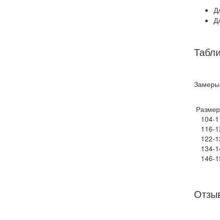
Д
Д
Табл
Замеры
Разме
104-1
116-1
122-1
134-1
146-1
Отзыв