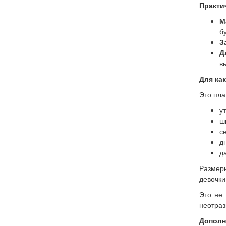
Практич
М
б
З
Д
в
Для ка
Это пла
у
ш
с
д
д
Размеры
девочки
Это не 
неотраз
Дополн