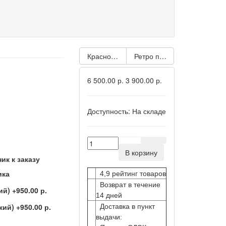
Красное платье в белый горошек для дев
Ретро платье в горошек дл
6 500.00 р.
3 900.00 р.
Доступность:
На складе
В корзину
к к заказу
4,9 рейтинг товаров
Возврат в течение
14 дней
Доставка в пункт
выдачи: