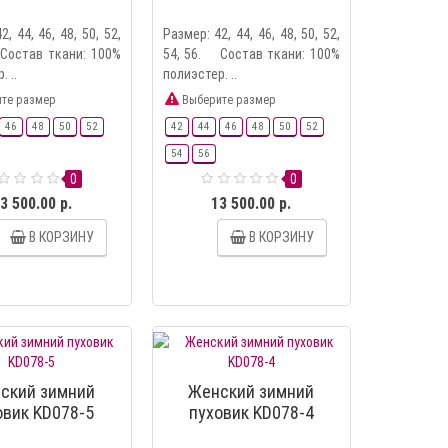
2, 44, 46, 48, 50, 52,
Размер: 42, 44, 46, 48, 50, 52,
Состав ткани: 100%
54, 56. Состав ткани: 100%
. ..
полиэстер. ..
те размер
Выберите размер
46
48
50
52
42
44
46
48
50
52
54
56
0
0
3 500.00 р.
13 500.00 р.
В КОРЗИНУ
В КОРЗИНУ
ский зимний
Женский зимний
овик KD078-5
пуховик KD078-4