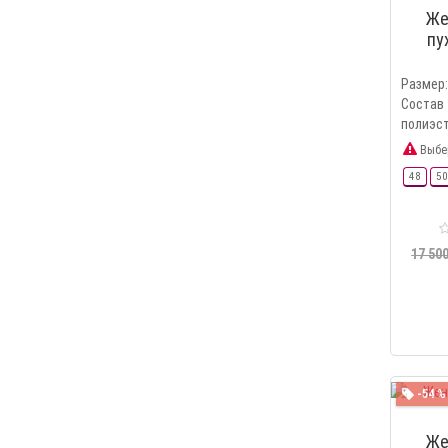
Же
пу
Размер: 
Сост
полиэст
Выбе
48
50
17 500
-54 %
Же