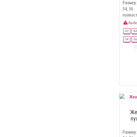
Размер: 
54, 56
полиэсте
Выбе
42
44
54
56
Же
пу
Размер: 