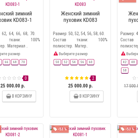
нский зимний
Женский зимний
Жен
ховик KD083-1
пуховик KD083
пух
 62, 64, 66, 68, 70.
Размер: 50, 52, 54, 56, 58, 60.
Размер: 4
ав ткани: 100%
Состав ткани: 100%
Соста
ер. Материал ..
полиэстер. Матер..
полиэсте
рите размер
Выберите размер
Выбери
66
68
70
50
52
54
56
60
42
48
58
0
2
25 000.00 р.
25 000.00 р.
17 500.
В КОРЗИНУ
В КОРЗИНУ
-53 %
-53 %