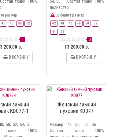
Состав ткани: 100%
54, 56. Состав ткани: 100%
. ..
полиэстер. ..
те размер
Выберите размер
46
48
50
52
42
44
46
48
50
52
54
56
0
0
3 200.00 р.
13 200.00 р.
В КОРЗИНУ
В КОРЗИНУ
ский зимний
Женский зимний
овик KD077-1
пуховик KD077
48, 50, 52, 54, 56.
Размер: 48, 50, 52, 56.
в ткани: 100%
Состав ткани: 100%
. Материал ..
полиэстер. Материал подк..