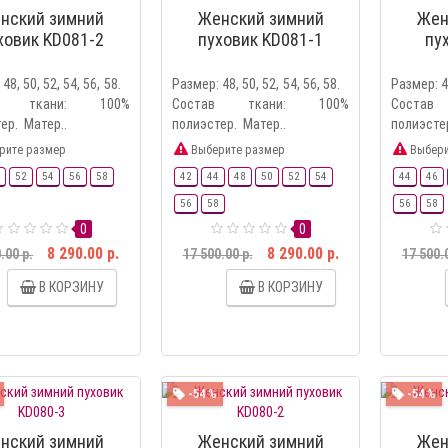
нский зимний
Женский зимний
Жен
ховик KD081-2
пуховик KD081-1
пу
48, 50, 52, 54, 56, 58.
Размер: 48, 50, 52, 54, 56, 58.
Размер: 4
ав ткани: 100%
Состав ткани: 100%
Соста
ер. Матер..
полиэстер. Матер..
полиэсте
рите размер
Выберите размер
Выбери
52
54
56
58
42
44
48
50
52
54
44
46
56
58
56
58
0
0
8 290.00 р.
8 290.00 р.
.00 р.
17 500.00 р.
17 500.
В КОРЗИНУ
В КОРЗИНУ
-54 %
-54 %
нский зимний
Женский зимний
Жен