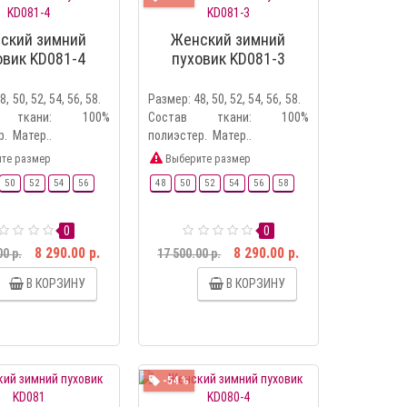
ский зимний
Женский зимний
овик KD081-4
пуховик KD081-3
8, 50, 52, 54, 56, 58.
Размер: 48, 50, 52, 54, 56, 58.
в ткани: 100%
Состав ткани: 100%
р. Матер..
полиэстер. Матер..
те размер
Выберите размер
50
52
54
56
48
50
52
54
56
58
0
0
8 290.00 р.
8 290.00 р.
00 р.
17 500.00 р.
В КОРЗИНУ
В КОРЗИНУ
-54 %