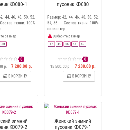
овик KD080-1
пуховик KD080
2, 44, 46, 48, 50, 52,
Размер: 42, 44, 46, 48, 50, 52,
Состав ткани: 100%
54, 56. Состав ткани: 100%
. ..
полиэстер. ..
те размер
Выберите размер
50
42
44
46
48
50
0
0
7 200.00 р.
7 200.00 р.
00 р.
15 500.00 р.
В КОРЗИНУ
В КОРЗИНУ
ский зимний
Женский зимний
овик KD079-2
пуховик KD079-1