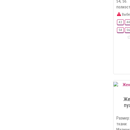
54, 56
полиэсте
Выбе
42
44
54
56
Же
пу
Разме
ткани
Материа