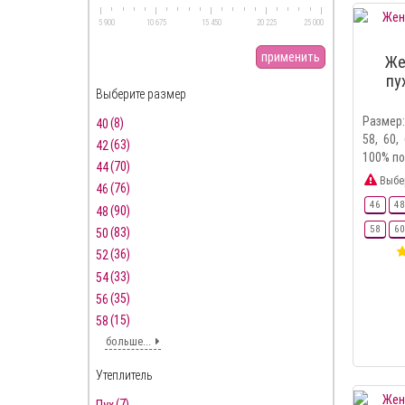
5 900
10 675
15 450
20 225
25 000
применить
Же
пу
Выберите размер
Размер: 
(8)
40
58, 60
(63)
42
100% по
(70)
44
Выбе
(76)
46
46
48
(90)
48
58
60
(83)
50
(36)
52
(33)
54
(35)
56
(15)
58
больше...
Утеплитель
(7)