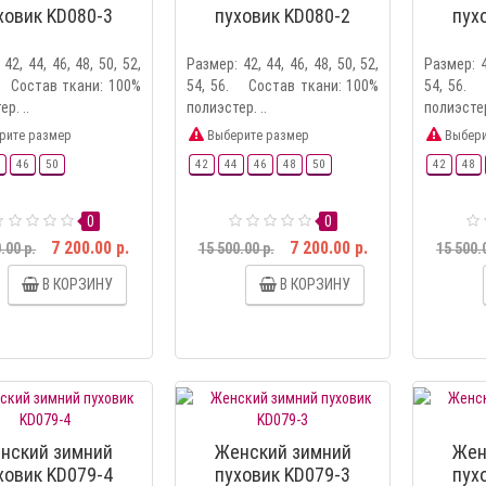
ховик KD080-3
пуховик KD080-2
пух
42, 44, 46, 48, 50, 52,
Размер: 42, 44, 46, 48, 50, 52,
Размер: 4
. Состав ткани: 100%
54, 56. Состав ткани: 100%
54, 56. 
р. ..
полиэстер. ..
полиэстер
рите размер
Выберите размер
Выбери
46
50
42
44
46
48
50
42
48
0
0
7 200.00 р.
7 200.00 р.
.00 р.
15 500.00 р.
15 500.
В КОРЗИНУ
В КОРЗИНУ
нский зимний
Женский зимний
Жен
ховик KD079-4
пуховик KD079-3
пух