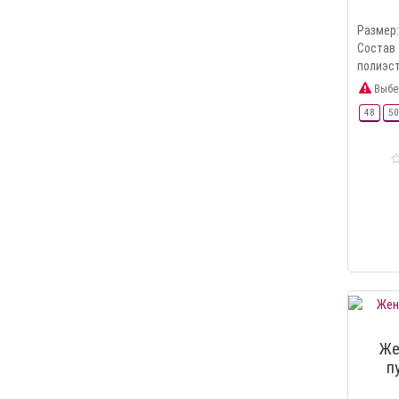
Размер:
Сост
полиэст
Выбе
48
50
Же
п