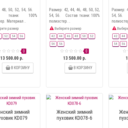
 48, 50, 52, 54, 56.
Размер: 42, 44, 46, 48, 50, 52,
Размер: 4
ав ткани: 100%
54, 56. Состав ткани: 100%
54, 56. 
ер. Материал ..
полиэстер. ..
полиэстер
рите размер
Выберите размер
Выбери
52
54
56
42
44
46
48
50
52
42
44
54
56
54
56
0
0
13 500.00 р.
13 500.00 р.
1
В КОРЗИНУ
В КОРЗИНУ
нский зимний
Женский зимний
Жен
уховик KD079
пуховик KD078-6
пух