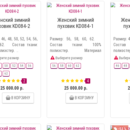
нский зимний
Женский зимний
Жен
ховик KD084-2
пуховик KD084-1
пу
46, 48, 50, 52, 54, 56,
Размер: 56, 58, 60, 62.
Размер: 4
, 62. Состав ткани:
Состав ткани: 100%
Соста
лиэстер. ..
полиэстер. Материал
полиэсте
подкладки..
рите размер
Выберите размер
Выбери
50
52
54
56
56
58
60
62
46
48
62
2
4
25 000.00 р.
25 000.00 р.
2
В КОРЗИНУ
В КОРЗИНУ
-53 %