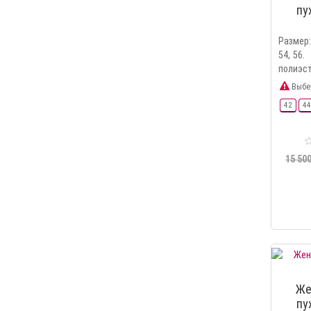
пу
Размер: 
54, 56
полиэсте
Выбе
42
44
15 500
Же
пу