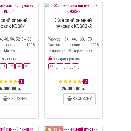
ский зимний
Женский зимний
ховик KD084
пуховик KD083-2
6, 48, 50, 52, 54, 56.
Размер: 64, 66, 68, 70.
в ткани: 100%
Состав ткани: 100%
р. Матер..
полиэстер. Материал подк..
те размер
Выберите размер
50
52
54
56
64
66
68
70
1
2
5 000.00 р.
25 000.00 р.
В КОРЗИНУ
В КОРЗИНУ
-53 %