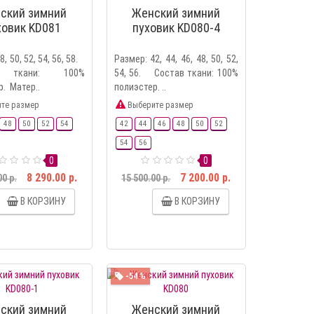
ский зимний
Женский зимний
ховик KD081
пуховик KD080-4
8, 50, 52, 54, 56, 58.
Размер: 42, 44, 46, 48, 50, 52,
в ткани: 100%
54, 56. Состав ткани: 100%
р. Матер..
полиэстер. ..
те размер
Выберите размер
48
50
52
54
42
44
46
48
50
52
54
56
0
0
8 290.00 р.
7 200.00 р.
00 р.
15 500.00 р.
В КОРЗИНУ
В КОРЗИНУ
-54 %
ский зимний
Женский зимний