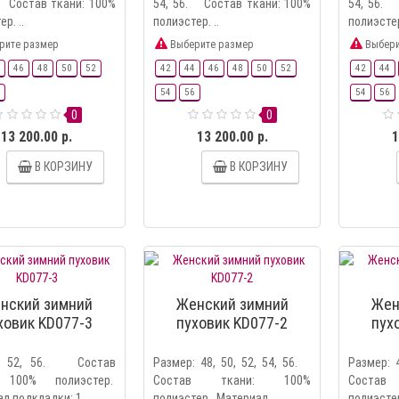
. Состав ткани: 100%
54, 56. Состав ткани: 100%
54, 56. 
р. ..
полиэстер. ..
полиэстер
рите размер
Выберите размер
Выбери
46
48
50
52
42
44
46
48
50
52
42
44
54
56
54
56
0
0
13 200.00 р.
13 200.00 р.
1
В КОРЗИНУ
В КОРЗИНУ
нский зимний
Женский зимний
Жен
ховик KD077-3
пуховик KD077-2
пух
р: 52, 56. Состав
Размер: 48, 50, 52, 54, 56.
Размер: 
: 100% полиэстер.
Состав ткани: 100%
Соста
л подкладки: 1..
полиэстер. Материал ..
полиэстер